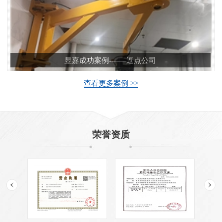
昱嘉成功案例-——逗点公司
查看更多案例 >>
荣誉资质