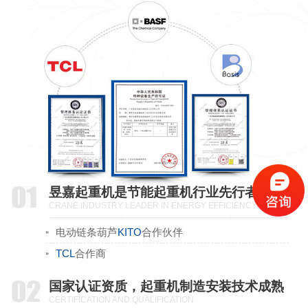
昱嘉起重机是节能起重机行业先行者
CRANE INDUSTRY LEADER IN ENERGY EFFICIENCY
电动链条葫芦
KITO
合作伙伴
TCL
合作商
国家认证资质，起重机制造安装技术成熟
CERTIFICATION AND QUALIFICATION