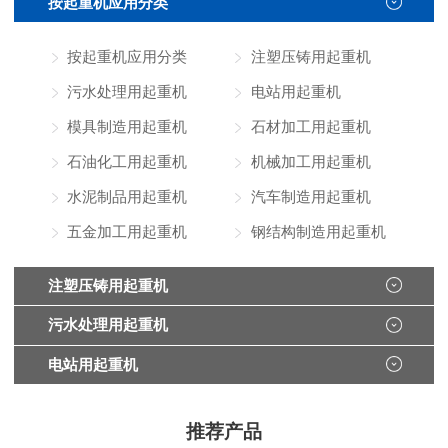
按起重机应用分类
按起重机应用分类
注塑压铸用起重机
污水处理用起重机
电站用起重机
模具制造用起重机
石材加工用起重机
石油化工用起重机
机械加工用起重机
水泥制品用起重机
汽车制造用起重机
五金加工用起重机
钢结构制造用起重机
注塑压铸用起重机
污水处理用起重机
电站用起重机
推荐产品